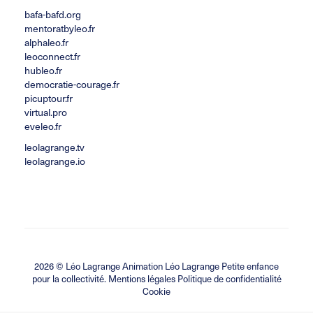
bafa-bafd.org
mentoratbyleo.fr
alphaleo.fr
leoconnect.fr
hubleo.fr
democratie-courage.fr
picuptour.fr
virtual.pro
eveleo.fr
leolagrange.tv
leolagrange.io
2026 ©
Léo Lagrange Animation
Léo Lagrange Petite enfance
pour la collectivité.
Mentions légales Politique de confidentialité
Cookie