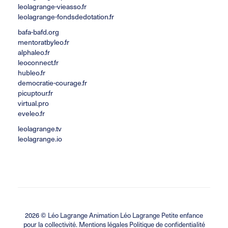
leolagrange-vieasso.fr
leolagrange-fondsdedotation.fr
bafa-bafd.org
mentoratbyleo.fr
alphaleo.fr
leoconnect.fr
hubleo.fr
democratie-courage.fr
picuptour.fr
virtual.pro
eveleo.fr
leolagrange.tv
leolagrange.io
2026 ©
Léo Lagrange Animation
Léo Lagrange Petite enfance
pour la collectivité.
Mentions légales Politique de confidentialité