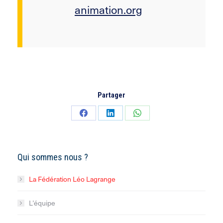
animation.org
Partager
Partager
Partager
Partager
sur
sur
sur
Facebook
LinkedIn
WhatsApp
Qui sommes nous ?
La Fédération Léo Lagrange
L’équipe