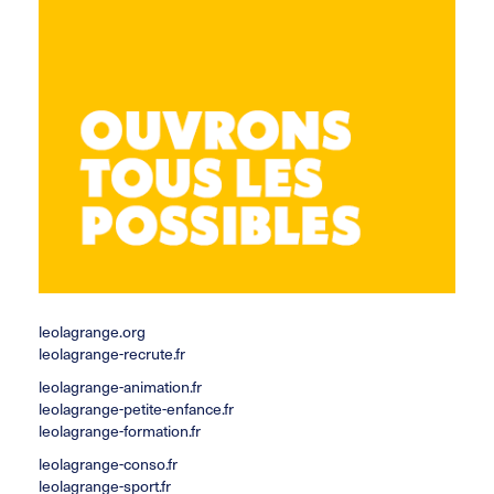
4 rue Victor Hugo
67300 Schiltigheim
03 88 62 14 13
accueil.csf@leolagrange.org
leolagrange.org
leolagrange-recrute.fr
leolagrange-animation.fr
leolagrange-petite-enfance.fr
leolagrange-formation.fr
leolagrange-conso.fr
leolagrange-sport.fr