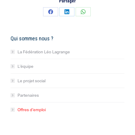
Partager
Partager
Partager
Partager
sur
sur
sur
Facebook
LinkedIn
WhatsApp
Qui sommes nous ?
La Fédération Léo Lagrange
L’équipe
Le projet social
Partenaires
Offres d’emploi