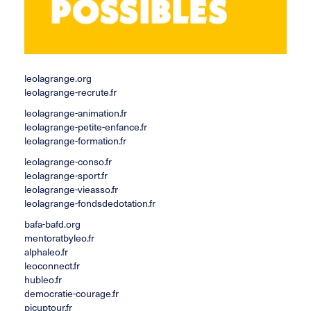
leolagrange.org
leolagrange-recrute.fr
leolagrange-animation.fr
leolagrange-petite-enfance.fr
leolagrange-formation.fr
leolagrange-conso.fr
leolagrange-sport.fr
leolagrange-vieasso.fr
leolagrange-fondsdedotation.fr
bafa-bafd.org
mentoratbyleo.fr
alphaleo.fr
leoconnect.fr
hubleo.fr
democratie-courage.fr
picuptour.fr