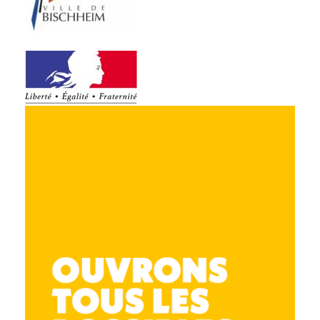
4 rue Victor Hugo
67300 Schiltigheim
03 88 62 14 13
accueil.csf@leolagrange.org