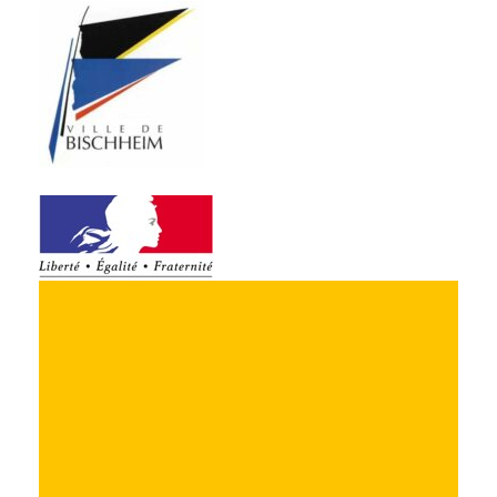
4 rue Victor Hugo
67300 Schiltigheim
03 88 62 14 13