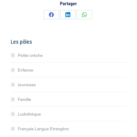
Partager
Partager
Partager
Partager
sur
sur
sur
Facebook
LinkedIn
WhatsApp
Les pôles
Petite crèche
Enfance
Jeunesse
Famille
Ludothèque
Français Langue Etrangère