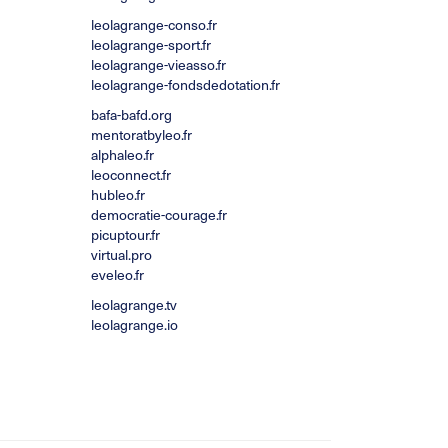
leolagrange-conso.fr
leolagrange-sport.fr
leolagrange-vieasso.fr
leolagrange-fondsdedotation.fr
bafa-bafd.org
mentoratbyleo.fr
alphaleo.fr
leoconnect.fr
hubleo.fr
democratie-courage.fr
picuptour.fr
virtual.pro
eveleo.fr
leolagrange.tv
leolagrange.io