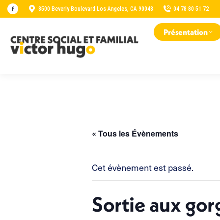
8500 Beverly Boulevard Los Angeles, CA 90048
04 78 80 51 72
La
page
Présentation
Facebook
s'ouvre
dans
une
nouvelle
fenêtre
« Tous les Évènements
Cet évènement est passé.
Sortie aux gor