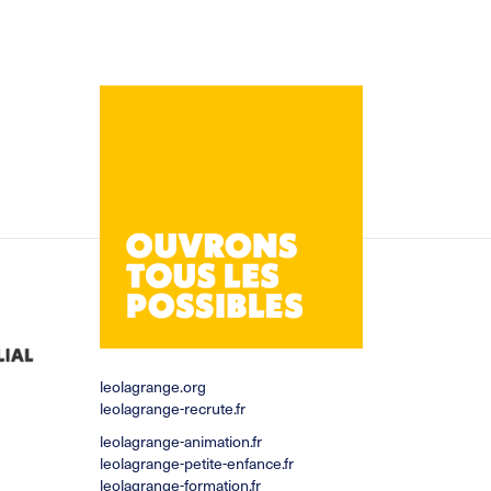
leolagrange.org
leolagrange-recrute.fr
leolagrange-animation.fr
leolagrange-petite-enfance.fr
leolagrange-formation.fr