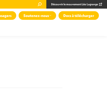
Recherche
Découvrir le mouvement Léo Lagrange
:
usagers
Soutenez-nous
Docs à télécharger