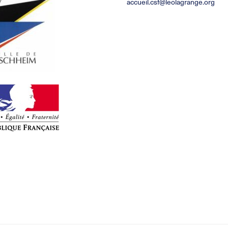
accueil.csf@leolagrange.org